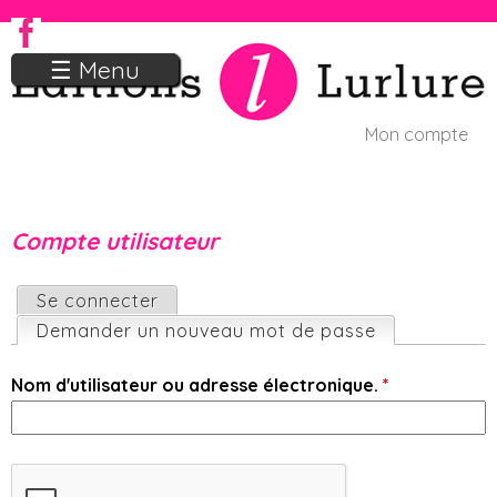
Jump to navigation
☰ Menu
Mon compte
U
s
Compte utilisateur
e
r
O
Se connecter
m
Demander un nouveau mot de passe
(onglet actif
n
e
g
Nom d'utilisateur ou adresse électronique.
*
n
l
u
e