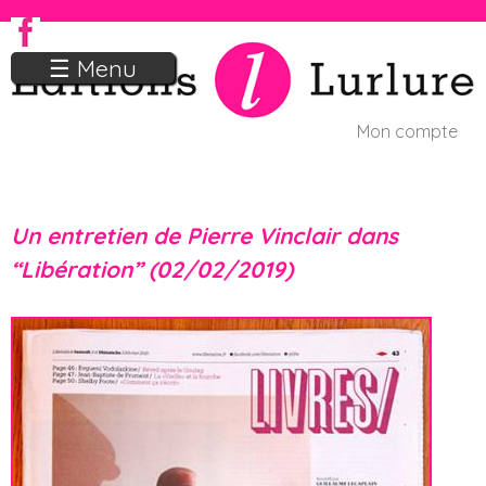
Jump to navigation
☰ Menu
Mon compte
U
s
Un entretien de Pierre Vinclair dans
e
“Libération” (02/02/2019)
r
m
e
n
u