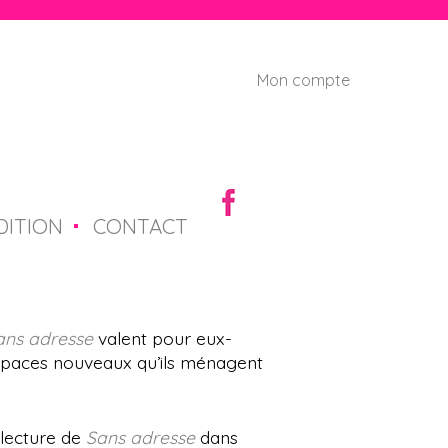
Mon compte
U
s
e
r
DITION
CONTACT
m
e
n
ans adresse
valent pour eux-
 espaces nouveaux qu’ils ménagent
u
 lecture de
Sans adresse
dans