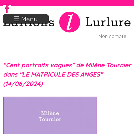
Jump to navigation
☰ Menu
Mon compte
U
s
“Cent portraits vagues” de Milène Tournier
e
dans “LE MATRICULE DES ANGES”
r
(14/06/2024)
m
e
n
u