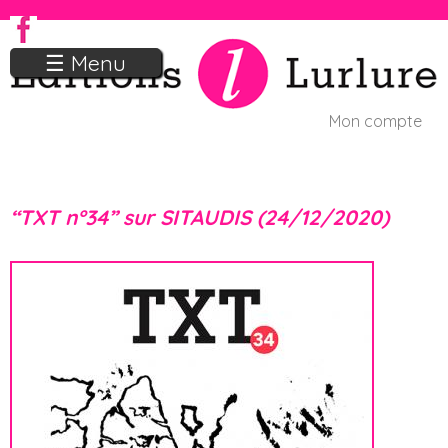
Jump to navigation
☰ Menu
Mon compte
U
s
“TXT n°34” sur SITAUDIS (24/12/2020)
e
r
m
e
n
u